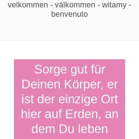
velkommen - välkommen - witamy -
benvenuto
Sorge gut für
Deinen Körper, er
ist der einzige Ort
hier auf Erden, an
dem Du leben