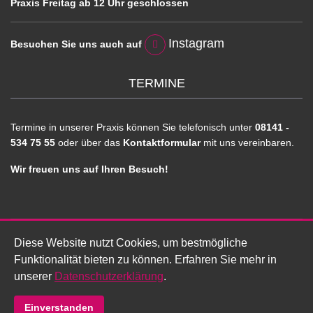
Praxis Freitag ab 12 Uhr geschlossen
Instagram
Besuchen Sie uns auch auf
TERMINE
Termine in unserer Praxis können Sie telefonisch unter
08141 -
534 75 55
oder über das
Kontaktformular
mit uns vereinbaren.
Wir freuen uns auf Ihren Besuch!
Diese Website nutzt Cookies, um bestmögliche
© 2026 Osteopathie Rothweiler. Designed By
Graber
Funktionalität bieten zu können. Erfahren Sie mehr in
Mediendesign WEBSTEP
unserer
Datenschutzerklärung
.
UNSER TEAM
|
OSTEOPATHIE
|
KONTAKT
|
IMPRESSUM
|
DATENSCHUTZ
Einverstanden